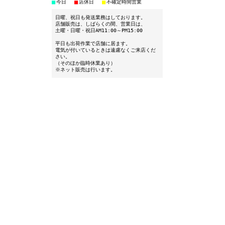
■
■
■
今日
店休日
不確定時間営業
日曜、祝日も発送業務はしております。
店舗販売は、しばらくの間、営業日は、
土曜・日曜・祝日AM11:00～PM15:00
平日も出荷作業で店舗に居ます。
電気が付いているときは遠慮なくご来店くだ
さい。
（そのほか臨時休業あり）
※ネット販売は行います。