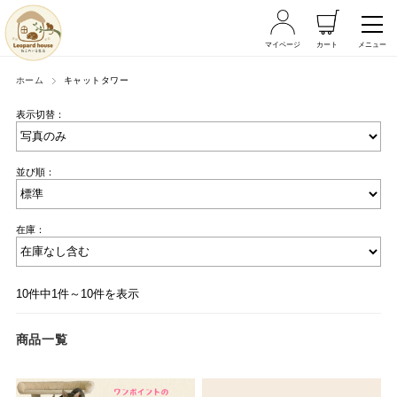
マイページ
カート
メニュー
ホーム
キャットタワー
表示切替：
並び順：
在庫：
10件中1件～10件を表示
商品一覧